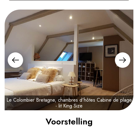
Le Colombier Bretagne, chambres d'hôtes Cabine de plage
L
- lit King Size
Voorstelling
125€
vanaf
/ nacht