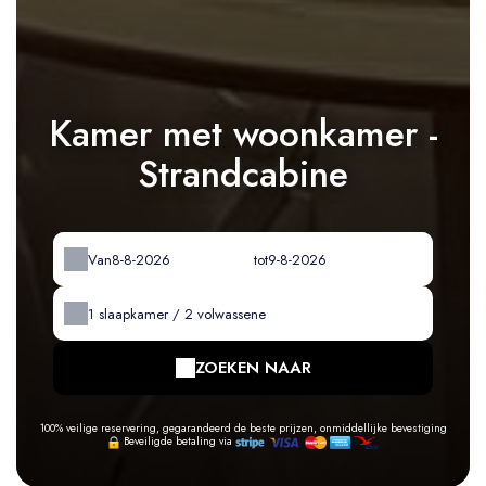
Kamer met woonkamer -
Strandcabine
Van
tot
1
slaapkamer /
2
volwassene
ZOEKEN NAAR
100% veilige reservering, gegarandeerd de beste prijzen, onmiddellijke bevestiging
Beveiligde betaling via