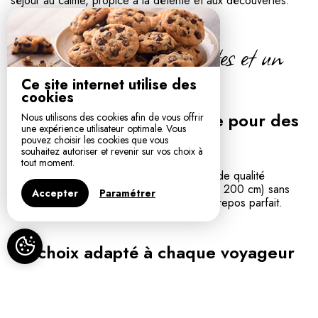
séjour au calme, propice à la détente et aux découvertes.
Des chambres élégantes et un
confort absolu
Ce site internet utilise des
cookies
Une literie haut de gamme pour des
Nous utilisons des cookies afin de vous offrir
une expérience utilisateur optimale. Vous
nuits paisibles
pouvez choisir les cookies que vous
souhaitez autoriser et revenir sur vos choix à
tout moment.
Chaque chambre est équipée d'une literie de qualité
supérieure avec des lits Queen Size (160 x 200 cm) sans
Accepter
Paramétrer
pied de lit, offrant un confort optimal et un repos parfait.
Un choix adapté à chaque voyageur
Nos chambres d'hôtes, décorées avec soin dans un style
contemporain, offrent un cadre chaleureux :