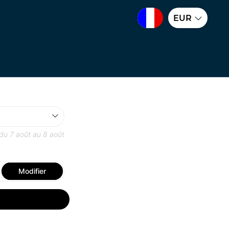
EUR
 du
7 août
au
8 août
Modifier