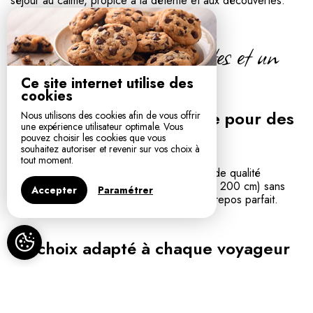
séjour au calme, propice à la détente et aux découvertes.
Des chambres élégantes et un
confort absolu
Ce site internet utilise des
cookies
Une literie haut de gamme pour des
Nous utilisons des cookies afin de vous offrir
une expérience utilisateur optimale. Vous
nuits paisibles
pouvez choisir les cookies que vous
souhaitez autoriser et revenir sur vos choix à
tout moment.
Chaque chambre est équipée d'une literie de qualité
supérieure avec des lits Queen Size (160 x 200 cm) sans
Accepter
Paramétrer
pied de lit, offrant un confort optimal et un repos parfait.
Un choix adapté à chaque voyageur
Nos chambres d'hôtes, décorées avec soin dans un style
contemporain, offrent un cadre chaleureux :